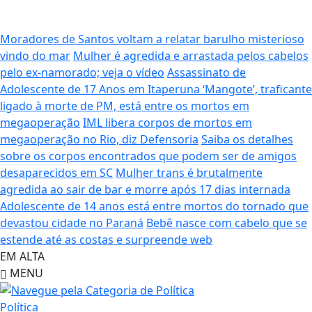
Moradores de Santos voltam a relatar barulho misterioso
vindo do mar
Mulher é agredida e arrastada pelos cabelos
pelo ex-namorado; veja o vídeo
Assassinato de
Adolescente de 17 Anos em Itaperuna
‘Mangote’, traficante
ligado à morte de PM, está entre os mortos em
megaoperação
IML libera corpos de mortos em
megaoperação no Rio, diz Defensoria
Saiba os detalhes
sobre os corpos encontrados que podem ser de amigos
desaparecidos em SC
Mulher trans é brutalmente
agredida ao sair de bar e morre após 17 dias internada
Adolescente de 14 anos está entre mortos do tornado que
devastou cidade no Paraná
Bebê nasce com cabelo que se
estende até as costas e surpreende web
EM ALTA
MENU
Política