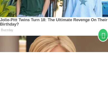
Termos de Uso e Privacidade
Esse site utiliza cookies para melhorar sua
experiência de navegação. Ao continuar o acesso,
entendemos que você concorda com nossos Termos
de Uso e Privacidade.
PARA MAIS INFORMAÇÕES,
ACESSE NOSSOS TERMOS
CLICANDO AQUI
PROSSEGUIR