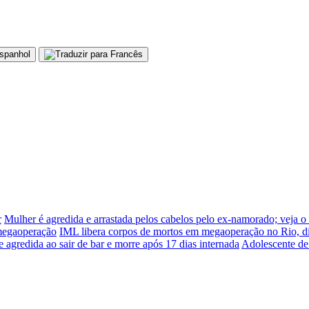
r
Mulher é agredida e arrastada pelos cabelos pelo ex-namorado; veja o
 megaoperação
IML libera corpos de mortos em megaoperação no Rio, d
e agredida ao sair de bar e morre após 17 dias internada
Adolescente de