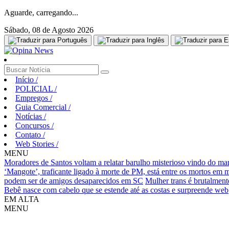
Aguarde, carregando...
Sábado, 08 de Agosto 2026
Início
/
POLICIAL
/
Empregos
/
Guia Comercial
/
Notícias
/
Concursos
/
Contato
/
Web Stories
/
MENU
Moradores de Santos voltam a relatar barulho misterioso vindo do ma
‘Mangote’, traficante ligado à morte de PM, está entre os mortos em
podem ser de amigos desaparecidos em SC
Mulher trans é brutalment
Bebê nasce com cabelo que se estende até as costas e surpreende web
EM ALTA
MENU