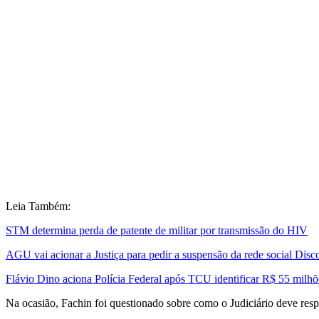
Leia Também:
STM determina perda de patente de militar por transmissão do HIV
AGU vai acionar a Justiça para pedir a suspensão da rede social Disc
Flávio Dino aciona Polícia Federal após TCU identificar R$ 55 milh
Na ocasião, Fachin foi questionado sobre como o Judiciário deve respo