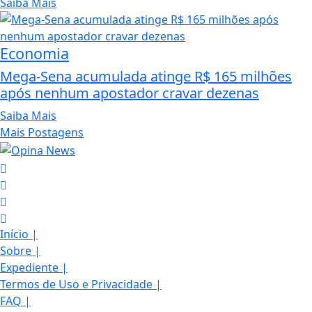
Saiba Mais
Economia
Mega-Sena acumulada atinge R$ 165 milhões
após nenhum apostador cravar dezenas
Saiba Mais
Mais Postagens
Início
|
Sobre
|
Expediente
|
Termos de Uso e Privacidade
|
FAQ
|