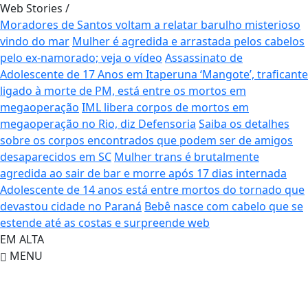
Web Stories
/
Moradores de Santos voltam a relatar barulho misterioso
vindo do mar
Mulher é agredida e arrastada pelos cabelos
pelo ex-namorado; veja o vídeo
Assassinato de
Adolescente de 17 Anos em Itaperuna
‘Mangote’, traficante
ligado à morte de PM, está entre os mortos em
megaoperação
IML libera corpos de mortos em
megaoperação no Rio, diz Defensoria
Saiba os detalhes
sobre os corpos encontrados que podem ser de amigos
desaparecidos em SC
Mulher trans é brutalmente
agredida ao sair de bar e morre após 17 dias internada
Adolescente de 14 anos está entre mortos do tornado que
devastou cidade no Paraná
Bebê nasce com cabelo que se
estende até as costas e surpreende web
EM ALTA
MENU