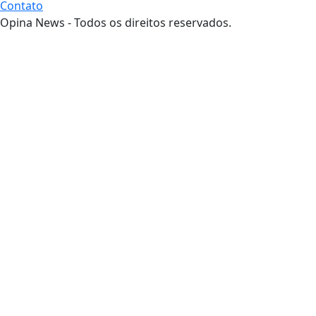
Contato
Opina News - Todos os direitos reservados.
Termos de Uso e Privacidade
Esse site utiliza cookies para melhorar sua
experiência de navegação. Ao continuar o acesso,
entendemos que você concorda com nossos Termos
de Uso e Privacidade.