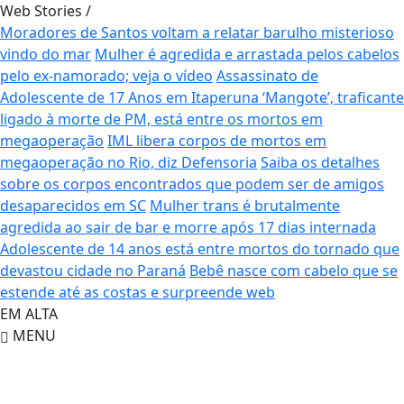
Web Stories
/
Moradores de Santos voltam a relatar barulho misterioso
vindo do mar
Mulher é agredida e arrastada pelos cabelos
pelo ex-namorado; veja o vídeo
Assassinato de
Adolescente de 17 Anos em Itaperuna
‘Mangote’, traficante
ligado à morte de PM, está entre os mortos em
megaoperação
IML libera corpos de mortos em
megaoperação no Rio, diz Defensoria
Saiba os detalhes
sobre os corpos encontrados que podem ser de amigos
desaparecidos em SC
Mulher trans é brutalmente
agredida ao sair de bar e morre após 17 dias internada
Adolescente de 14 anos está entre mortos do tornado que
devastou cidade no Paraná
Bebê nasce com cabelo que se
estende até as costas e surpreende web
EM ALTA
MENU