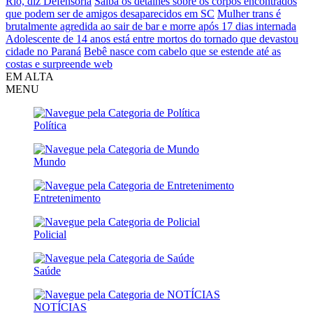
Rio, diz Defensoria
Saiba os detalhes sobre os corpos encontrados
que podem ser de amigos desaparecidos em SC
Mulher trans é
brutalmente agredida ao sair de bar e morre após 17 dias internada
Adolescente de 14 anos está entre mortos do tornado que devastou
cidade no Paraná
Bebê nasce com cabelo que se estende até as
costas e surpreende web
EM ALTA
MENU
Política
Mundo
Entretenimento
Policial
Saúde
NOTÍCIAS