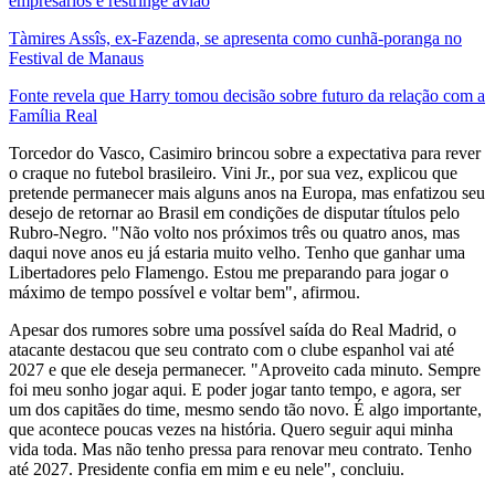
empresários e restringe avião
Tàmires Assîs, ex-Fazenda, se apresenta como cunhã-poranga no
Festival de Manaus
Fonte revela que Harry tomou decisão sobre futuro da relação com a
Família Real
Torcedor do Vasco, Casimiro brincou sobre a expectativa para rever
o craque no futebol brasileiro. Vini Jr., por sua vez, explicou que
pretende permanecer mais alguns anos na Europa, mas enfatizou seu
desejo de retornar ao Brasil em condições de disputar títulos pelo
Rubro-Negro. "Não volto nos próximos três ou quatro anos, mas
daqui nove anos eu já estaria muito velho. Tenho que ganhar uma
Libertadores pelo Flamengo. Estou me preparando para jogar o
máximo de tempo possível e voltar bem", afirmou.
Apesar dos rumores sobre uma possível saída do Real Madrid, o
atacante destacou que seu contrato com o clube espanhol vai até
2027 e que ele deseja permanecer. "Aproveito cada minuto. Sempre
foi meu sonho jogar aqui. E poder jogar tanto tempo, e agora, ser
um dos capitães do time, mesmo sendo tão novo. É algo importante,
que acontece poucas vezes na história. Quero seguir aqui minha
vida toda. Mas não tenho pressa para renovar meu contrato. Tenho
até 2027. Presidente confia em mim e eu nele", concluiu.