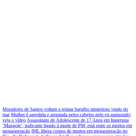
Moradores de Santos voltam a relatar barulho misterioso vindo do
mar
Mulher é agredida e arrastada pelos cabelos pelo ex-namorado;
veja o vídeo
Assassinato de Adolescente de 17 Anos em Itaperuna
‘Mangote’, traficante ligado à morte de PM, está entre os mortos em
megaoperação
IML libera corpos de mortos em megaoperação no