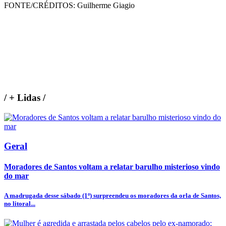
FONTE/CRÉDITOS:
Guilherme Giagio
/
+ Lidas
/
Geral
Moradores de Santos voltam a relatar barulho misterioso vindo
do mar
A madrugada desse sábado (1º) surpreendeu os moradores da orla de Santos,
no litoral...