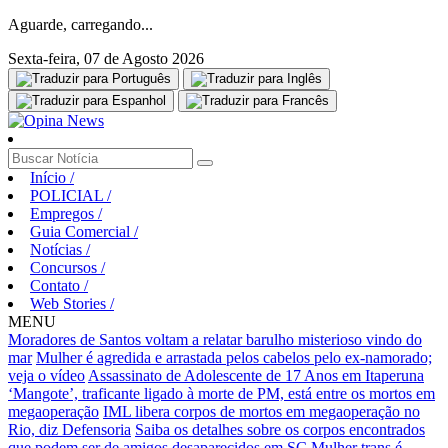
Aguarde, carregando...
Sexta-feira, 07 de Agosto 2026
Início
/
POLICIAL
/
Empregos
/
Guia Comercial
/
Notícias
/
Concursos
/
Contato
/
Web Stories
/
MENU
Moradores de Santos voltam a relatar barulho misterioso vindo do
mar
Mulher é agredida e arrastada pelos cabelos pelo ex-namorado;
veja o vídeo
Assassinato de Adolescente de 17 Anos em Itaperuna
‘Mangote’, traficante ligado à morte de PM, está entre os mortos em
megaoperação
IML libera corpos de mortos em megaoperação no
Rio, diz Defensoria
Saiba os detalhes sobre os corpos encontrados
que podem ser de amigos desaparecidos em SC
Mulher trans é