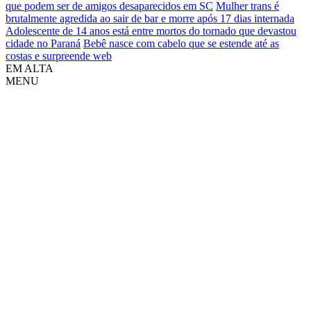
que podem ser de amigos desaparecidos em SC
Mulher trans é
brutalmente agredida ao sair de bar e morre após 17 dias internada
Adolescente de 14 anos está entre mortos do tornado que devastou
cidade no Paraná
Bebê nasce com cabelo que se estende até as
costas e surpreende web
EM ALTA
MENU