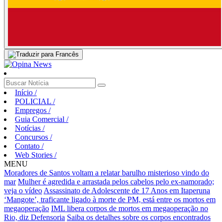
Início
/
POLICIAL
/
Empregos
/
Guia Comercial
/
Notícias
/
Concursos
/
Contato
/
Web Stories
/
MENU
Moradores de Santos voltam a relatar barulho misterioso vindo do
mar
Mulher é agredida e arrastada pelos cabelos pelo ex-namorado;
veja o vídeo
Assassinato de Adolescente de 17 Anos em Itaperuna
‘Mangote’, traficante ligado à morte de PM, está entre os mortos em
megaoperação
IML libera corpos de mortos em megaoperação no
Rio, diz Defensoria
Saiba os detalhes sobre os corpos encontrados