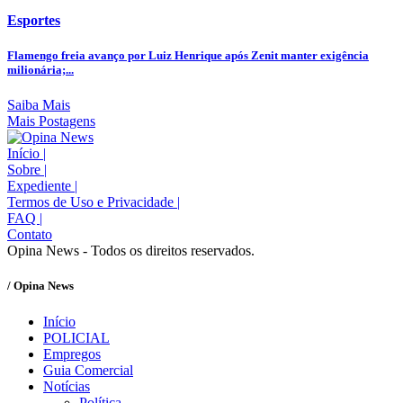
Esportes
Flamengo freia avanço por Luiz Henrique após Zenit manter exigência
milionária;...
Saiba Mais
Mais Postagens
Início
|
Sobre
|
Expediente
|
Termos de Uso e Privacidade
|
FAQ
|
Contato
Opina News - Todos os direitos reservados.
/ Opina News
Início
POLICIAL
Empregos
Guia Comercial
Notícias
Política