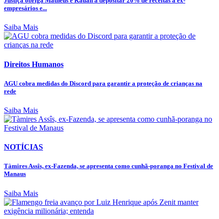
Justiça obriga Matheus e Kauan a depositar 20% de receitas a ex-
empresários e...
Saiba Mais
Direitos Humanos
AGU cobra medidas do Discord para garantir a proteção de crianças na
rede
Saiba Mais
NOTÍCIAS
Tàmires Assîs, ex-Fazenda, se apresenta como cunhã-poranga no Festival de
Manaus
Saiba Mais