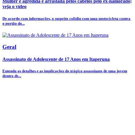
Mulher é agredida e arrastada pelos cabelos pelo ex-namorado;
veja o vídeo
De acordo com informações, o suspeito colidiu com uma motocicleta contra
o portão do...
Geral
Assassinato de Adolescente de 17 Anos em Itaperuna
Entenda os detalhes e as implicações do trágico assassinato de uma jovem
dentro de...