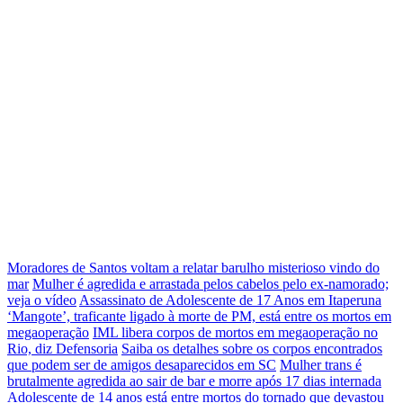
Moradores de Santos voltam a relatar barulho misterioso vindo do
mar
Mulher é agredida e arrastada pelos cabelos pelo ex-namorado;
veja o vídeo
Assassinato de Adolescente de 17 Anos em Itaperuna
‘Mangote’, traficante ligado à morte de PM, está entre os mortos em
megaoperação
IML libera corpos de mortos em megaoperação no
Rio, diz Defensoria
Saiba os detalhes sobre os corpos encontrados
que podem ser de amigos desaparecidos em SC
Mulher trans é
brutalmente agredida ao sair de bar e morre após 17 dias internada
Adolescente de 14 anos está entre mortos do tornado que devastou