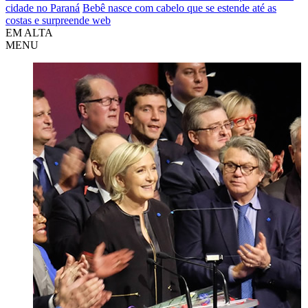
cidade no Paraná
Bebê nasce com cabelo que se estende até as
costas e surpreende web
EM ALTA
MENU