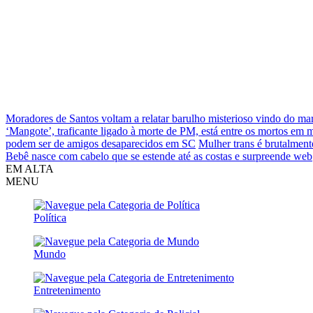
Moradores de Santos voltam a relatar barulho misterioso vindo do ma
‘Mangote’, traficante ligado à morte de PM, está entre os mortos em
podem ser de amigos desaparecidos em SC
Mulher trans é brutalment
Bebê nasce com cabelo que se estende até as costas e surpreende web
EM ALTA
MENU
Política
Mundo
Entretenimento