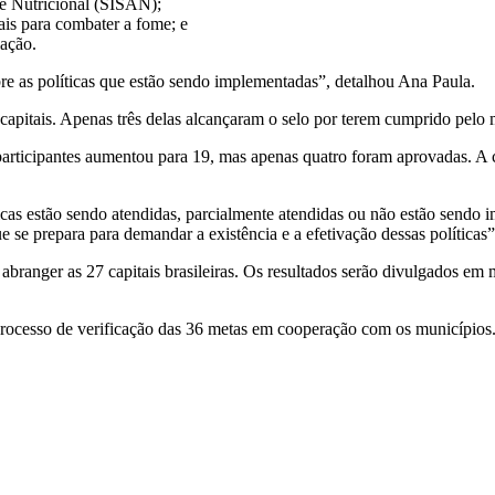
e Nutricional (SISAN);
ais para combater a fome; e
lação.
re as políticas que estão sendo implementadas”, detalhou Ana Paula.
capitais. Apenas três delas alcançaram o selo por terem cumprido pel
articipantes aumentou para 19, mas apenas quatro foram aprovadas. A c
icas estão sendo atendidas, parcialmente atendidas ou não estão sendo 
e se prepara para demandar a existência e a efetivação dessas políticas”
abranger as 27 capitais brasileiras. Os resultados serão divulgados em
m processo de verificação das 36 metas em cooperação com os município