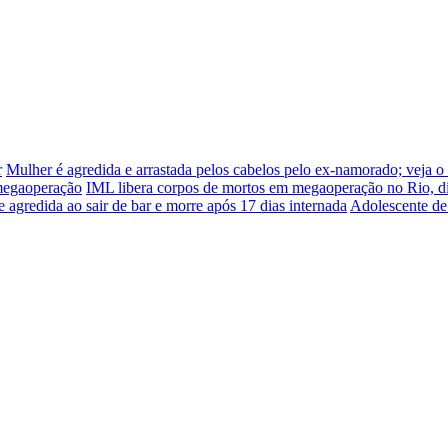
r
Mulher é agredida e arrastada pelos cabelos pelo ex-namorado; veja o
 megaoperação
IML libera corpos de mortos em megaoperação no Rio, d
e agredida ao sair de bar e morre após 17 dias internada
Adolescente de