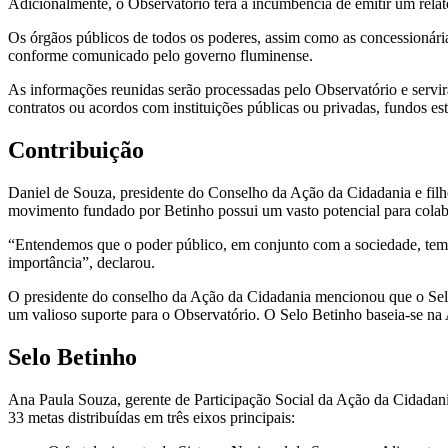
Adicionalmente, o Observatório terá a incumbência de emitir um rela
Os órgãos públicos de todos os poderes, assim como as concessionárias
conforme comunicado pelo governo fluminense.
As informações reunidas serão processadas pelo Observatório e servirã
contratos ou acordos com instituições públicas ou privadas, fundos es
Contribuição
Daniel de Souza, presidente do Conselho da Ação da Cidadania e filho
movimento fundado por Betinho possui um vasto potencial para cola
“Entendemos que o poder público, em conjunto com a sociedade, tem a
importância”, declarou.
O presidente do conselho da Ação da Cidadania mencionou que o Selo 
um valioso suporte para o Observatório. O Selo Betinho baseia-se na 
Selo Betinho
Ana Paula Souza, gerente de Participação Social da Ação da Cidadani
33 metas distribuídas em três eixos principais: