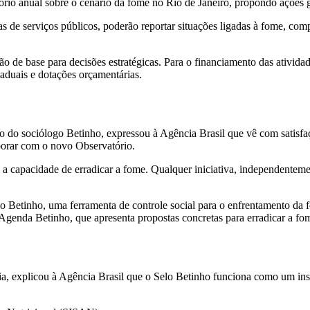
tório anual sobre o cenário da fome no Rio de Janeiro, propondo ações
 de serviços públicos, poderão reportar situações ligadas à fome, comp
o de base para decisões estratégicas. Para o financiamento das atividad
taduais e dotações orçamentárias.
 do sociólogo Betinho, expressou à Agência Brasil que vê com satisfaç
borar com o novo Observatório.
 capacidade de erradicar a fome. Qualquer iniciativa, independenteme
Betinho, uma ferramenta de controle social para o enfrentamento da fo
Agenda Betinho, que apresenta propostas concretas para erradicar a fom
a, explicou à Agência Brasil que o Selo Betinho funciona como um ins