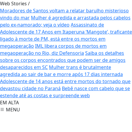
Web Stories
/
Moradores de Santos voltam a relatar barulho misterioso
vindo do mar
Mulher é agredida e arrastada pelos cabelos
pelo ex-namorado; veja o vídeo
Assassinato de
Adolescente de 17 Anos em Itaperuna
‘Mangote’, traficante
ligado à morte de PM, está entre os mortos em
megaoperação
IML libera corpos de mortos em
megaoperação no Rio, diz Defensoria
Saiba os detalhes
sobre os corpos encontrados que podem ser de amigos
desaparecidos em SC
Mulher trans é brutalmente
agredida ao sair de bar e morre após 17 dias internada
Adolescente de 14 anos está entre mortos do tornado que
devastou cidade no Paraná
Bebê nasce com cabelo que se
estende até as costas e surpreende web
EM ALTA
MENU