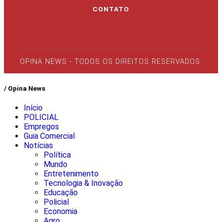
CONTATO
OPINA NEWS - TODOS OS DIREITOS RESERVADOS.
/ Opina News
Início
POLICIAL
Empregos
Guia Comercial
Notícias
Política
Mundo
Entretenimento
Tecnologia & Inovação
Educação
Policial
Economia
Agro