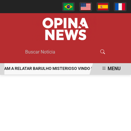
MENU
M A RELATAR BARULHO MISTERIOSO VINDO DO MAR
MULHER É A
EM ALTA