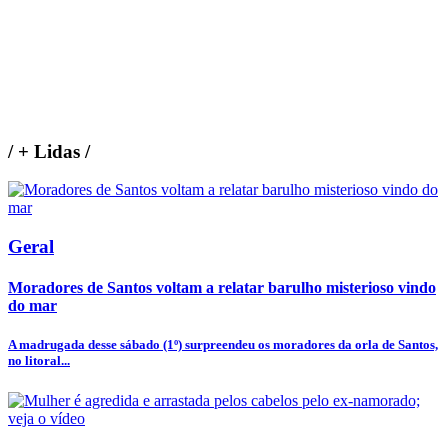
/
+ Lidas
/
Geral
Moradores de Santos voltam a relatar barulho misterioso vindo
do mar
A madrugada desse sábado (1º) surpreendeu os moradores da orla de Santos,
no litoral...