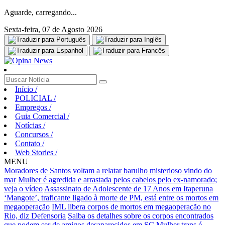
Aguarde, carregando...
Sexta-feira, 07 de Agosto 2026
Início
/
POLICIAL
/
Empregos
/
Guia Comercial
/
Notícias
/
Concursos
/
Contato
/
Web Stories
/
MENU
Moradores de Santos voltam a relatar barulho misterioso vindo do
mar
Mulher é agredida e arrastada pelos cabelos pelo ex-namorado;
veja o vídeo
Assassinato de Adolescente de 17 Anos em Itaperuna
‘Mangote’, traficante ligado à morte de PM, está entre os mortos em
megaoperação
IML libera corpos de mortos em megaoperação no
Rio, diz Defensoria
Saiba os detalhes sobre os corpos encontrados
que podem ser de amigos desaparecidos em SC
Mulher trans é