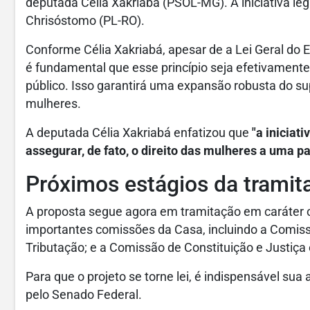
deputada Célia Xakriabá (PSOL-MG). A iniciativa leg
Chrisóstomo (PL-RO).
Conforme Célia Xakriabá, apesar de a Lei Geral do 
é fundamental que esse princípio seja efetivament
público. Isso garantirá uma expansão robusta do su
mulheres.
A deputada Célia Xakriabá enfatizou que
"a iniciat
assegurar, de fato, o direito das mulheres a uma pa
Próximos estágios da tramit
A proposta segue agora em tramitação em caráter co
importantes comissões da Casa, incluindo a Comiss
Tributação; e a Comissão de Constituição e Justiça
Para que o projeto se torne lei, é indispensável s
pelo Senado Federal.