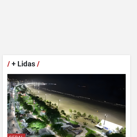
/
+ Lidas
/